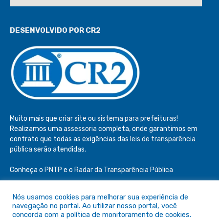
DESENVOLVIDO POR CR2
Muito mais que
criar site
ou
sistema para prefeituras
!
Realizamos uma
assessoria
completa, onde garantimos em
contrato que todas as exigências das
leis de transparência
pública
serão atendidas.
Conheça o
PNTP
e o
Radar da Transparência Pública
Nós usamos cookies para melhorar sua experiência de
navegação no portal. Ao utilizar nosso portal, você
concorda com a política de monitoramento de cookies.
Todos os direitos reservados a Câmara de São Félix do Araguaia