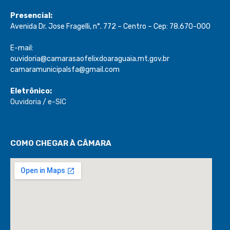
(66) 99720-2566
Presencial:
Avenida Dr. Jose Fragelli, n°. 772 – Centro – Cep: 78.670-000
E-mail:
ouvidoria@camarasaofelixdoaraguaia.mt.gov.br
camaramunicipalsfa@gmail.com
Eletrônico:
Ouvidoria
/
e-SIC
COMO CHEGAR À CÂMARA