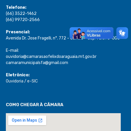
Telefone:
(66) 3522-1462
(66) 99720-2566
Presencial:
Avenida Dr. Jose Fragelli, n°. 772 – Centro – Cep: 78.670-000
E-mail:
ouvidoria@camarasaofelixdoaraguaia.mt.gov.br
camaramunicipalsfa@gmail.com
Eletrônico:
Ouvidoria
/
e-SIC
COMO CHEGAR À CÂMARA