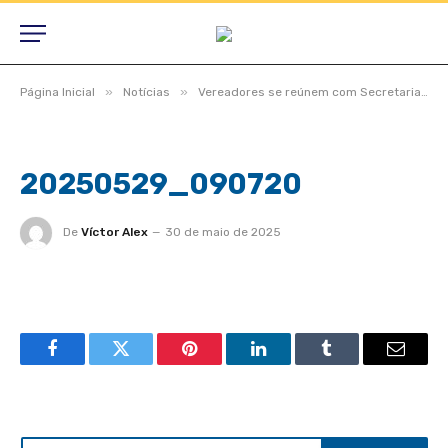
»
»
Página Inicial
Notícias
Vereadores se reúnem com Secretaria de Turismo para tratar da 35ª Temporada de Praia
20250529_090720
De
Víctor Alex
30 de maio de 2025
Facebook
Twitter
Pinterest
LinkedIn
Tumblr
Email