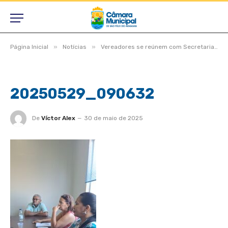
»
»
Página Inicial
Notícias
Vereadores se reúnem com Secretaria de Turismo para tratar da 35ª Temporada de Praia
20250529_090632
De
Víctor Alex
30 de maio de 2025