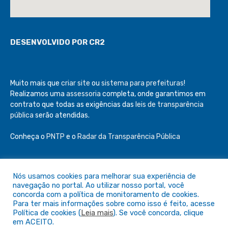
DESENVOLVIDO POR CR2
Muito mais que
criar site
ou
sistema para prefeituras
!
Realizamos uma
assessoria
completa, onde garantimos em
contrato que todas as exigências das
leis de transparência
pública
serão atendidas.
Conheça o
PNTP
e o
Radar da Transparência Pública
Nós usamos cookies para melhorar sua experiência de
navegação no portal. Ao utilizar nosso portal, você
Todos os direitos reservados a Câmara de São Félix do Araguaia
concorda com a política de monitoramento de cookies.
Para ter mais informações sobre como isso é feito, acesse
Política de cookies (
Leia mais
). Se você concorda, clique
Mapa do Site
Acessar Área Administrativa
em ACEITO.
Acessar o Webmail