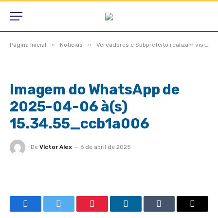
»
»
Página Inicial
Notícias
Vereadores e Subprefeito realizam visita institucional à Aldeia Piaraçu durante evento com o Ministro Carlos Fávaro
Imagem do WhatsApp de
2025-04-06 à(s)
15.34.55_ccb1a006
De
Víctor Alex
6 de abril de 2025
Facebook
Twitter
Pinterest
LinkedIn
Tumblr
Email