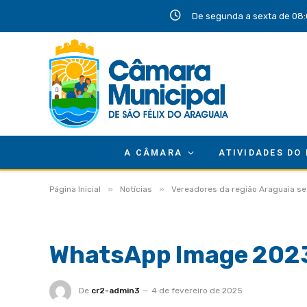
De segunda a sexta de 08:
A CÂMARA
ATIVIDADES DO
»
»
Página Inicial
Notícias
Vereadores da região Araguaia se
WhatsApp Image 2023
De
cr2-admin3
4 de fevereiro de 2025