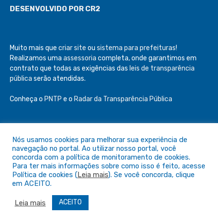
DESENVOLVIDO POR CR2
Muito mais que
criar site
ou
sistema para prefeituras
!
Realizamos uma
assessoria
completa, onde garantimos em
contrato que todas as exigências das
leis de transparência
pública
serão atendidas.
Conheça o
PNTP
e o
Radar da Transparência Pública
Nós usamos cookies para melhorar sua experiência de
Todos os direitos reservados a Câmara de São Félix do Araguaia
navegação no portal. Ao utilizar nosso portal, você
concorda com a política de monitoramento de cookies.
Para ter mais informações sobre como isso é feito, acesse
Mapa do Site
Acessar Área Administrativa
Política de cookies (
Leia mais
). Se você concorda, clique
Acessar o Webmail
em ACEITO.
ACEITO
Leia mais