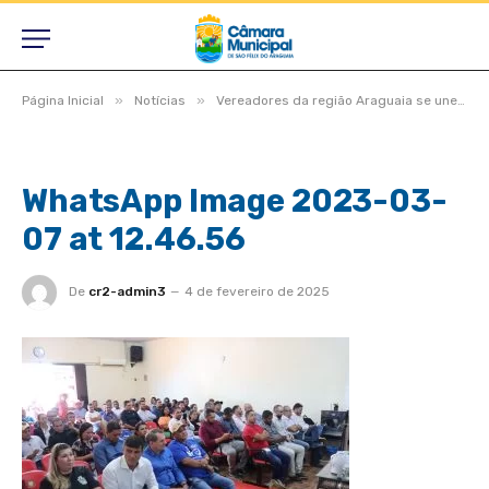
»
»
Página Inicial
Notícias
Vereadores da região Araguaia se unem em grupo de trabalho para solucionar conclusão das BRs 158 e 242
WhatsApp Image 2023-03-
07 at 12.46.56
De
cr2-admin3
4 de fevereiro de 2025