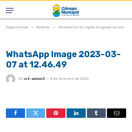
»
»
Página Inicial
Notícias
Vereadores da região Araguaia se unem em grupo de trabalho para solucionar conclusão das BRs 158 e 242
WhatsApp Image 2023-03-
07 at 12.46.49
De
cr2-admin3
4 de fevereiro de 2025
Facebook
Twitter
Pinterest
LinkedIn
Tumblr
Email