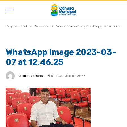
»
»
Página Inicial
Notícias
Vereadores da região Araguaia se unem em grupo de trabalho para solucionar conclusão das BRs 158 e 242
WhatsApp Image 2023-03-
07 at 12.46.25
De
cr2-admin3
4 de fevereiro de 2025