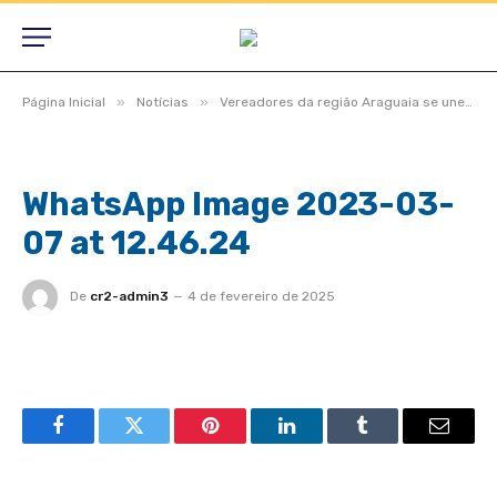
»
»
Página Inicial
Notícias
Vereadores da região Araguaia se unem em grupo de trabalho para solucionar conclusão das BRs 158 e 242
WhatsApp Image 2023-03-
07 at 12.46.24
De
cr2-admin3
4 de fevereiro de 2025
Facebook
Twitter
Pinterest
LinkedIn
Tumblr
Email