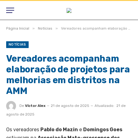
»
»
Página Inicial
Notícias
Vereadores acompanham elaboração de projetos para melhorias em distritos na AMM
NOTÍCIAS
Vereadores acompanham
elaboração de projetos para
melhorias em distritos na
AMM
De
Víctor Alex
21 de agosto de 2025
Atualizado:
21 de
agosto de 2025
Os vereadores
Pablo do Mazin
e
Domingos Goes
estiveram na
Associação Mato-grossense dos