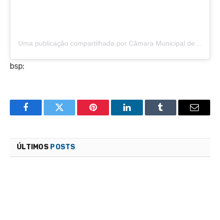
Uma publicação compartilhada por Câmara Municipal de São Félix do Araguaia (@camarasaofelixdoaraguaia)
bsp;
Facebook
Twitter
Pinterest
LinkedIn
Tumblr
Email
ÚLTIMOS
POSTS