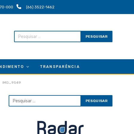
.670-000
(66) 3522-1462
NDIMENTO
TRANSPARÊNCIA
IMG_9549