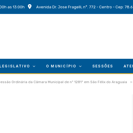
00h as 13:00h
Avenida Dr. Jose Fragelli, n°. 772 - Centro - Cep: 78
 LEGISLATIVO
O MUNICÍPIO
SESSÕES
ATE
»
Sessão Ordinária da Câmara Municipal de nº 1281ª em São Félix do Araguaia