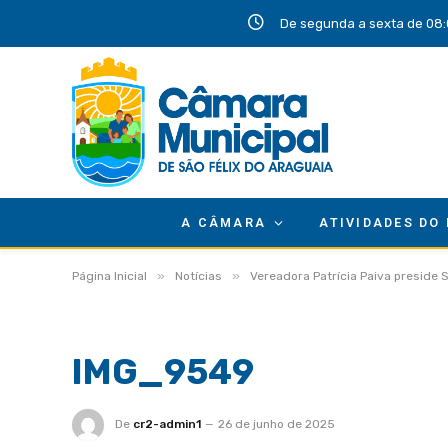
De segunda a sexta de 08:
A CÂMARA
ATIVIDADES DO
»
»
Página Inicial
Notícias
Vereadora Patrícia Paiva preside 
IMG_9549
De
cr2-admin1
26 de junho de 2025