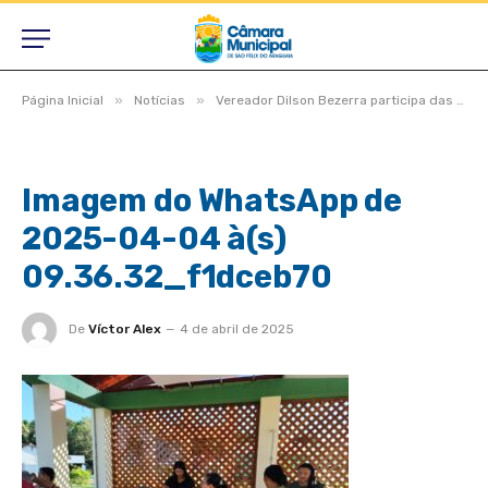
»
»
Página Inicial
Notícias
Vereador Dilson Bezerra participa das atividades físicas realizadas na Academia da Saúde
Imagem do WhatsApp de
2025-04-04 à(s)
09.36.32_f1dceb70
De
Víctor Alex
4 de abril de 2025