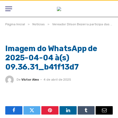
»
»
Página Inicial
Notícias
Vereador Dilson Bezerra participa das atividades físicas realizadas na Academia da Saúde
Imagem do WhatsApp de
2025-04-04 à(s)
09.36.31_b41f13d7
De
Víctor Alex
4 de abril de 2025
Facebook
Twitter
Pinterest
LinkedIn
Tumblr
Email