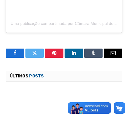
Uma publicação compartilhada por Câmara Municipal de São Félix do Araguaia (@camarasaofelixdoaraguaia)
Facebook
Twitter
Pinterest
LinkedIn
Tumblr
Email
ÚLTIMOS
POSTS