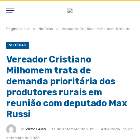
»
»
Página Inicial
Notícias
Vereador Cristiano Milhomem trata de demanda prioritária dos produtores rurais em reunião com deputado Max Russi
NOTÍCIAS
Vereador Cristiano
Milhomem trata de
demanda prioritária dos
produtores rurais em
reunião com deputado Max
Russi
De
Víctor Alex
13 de setembro de 2025
Atualizado:
15 de
setembro de 2025