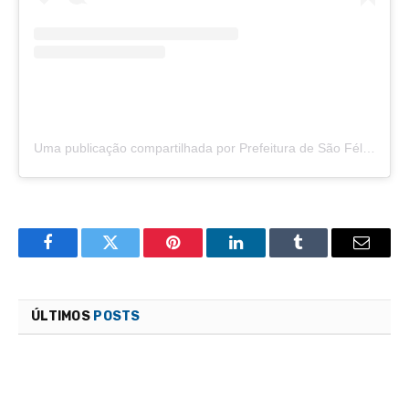
Uma publicação compartilhada por Prefeitura de São Félix do Araguaia (@saofelixdoaraguaia)
Facebook
Twitter
Pinterest
LinkedIn
Tumblr
Email
ÚLTIMOS
POSTS