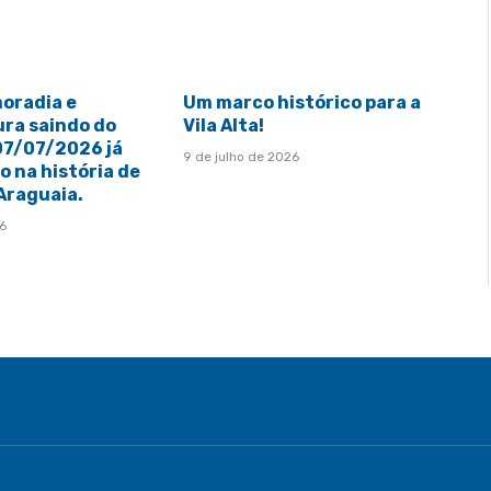
moradia e
Um marco histórico para a
ura saindo do
Vila Alta!
 07/07/2026 já
9 de julho de 2026
 na história de
 Araguaia.
26