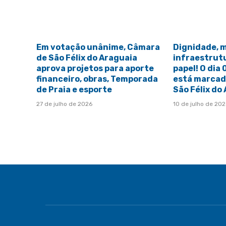
Em votação unânime, Câmara
Dignidade, 
de São Félix do Araguaia
infraestrut
aprova projetos para aporte
papel! O dia
financeiro, obras, Temporada
está marcado
de Praia e esporte
São Félix do
27 de julho de 2026
10 de julho de 20