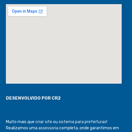
DESENVOLVIDO POR CR2
Muito mais que
criar site
ou
sistema para prefeituras
!
Realizamos uma
assessoria
completa, onde garantimos em
contrato que todas as exigências das
leis de transparência
pública
serão atendidas.