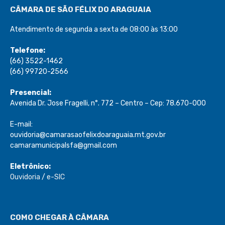
Telefone:
(66) 3522-1462
(66) 99720-2566
Presencial:
Avenida Dr. Jose Fragelli, n°. 772 – Centro – Cep: 78.670-000
E-mail:
ouvidoria@camarasaofelixdoaraguaia.mt.gov.br
camaramunicipalsfa@gmail.com
Eletrônico:
Ouvidoria
/
e-SIC
COMO CHEGAR À CÂMARA