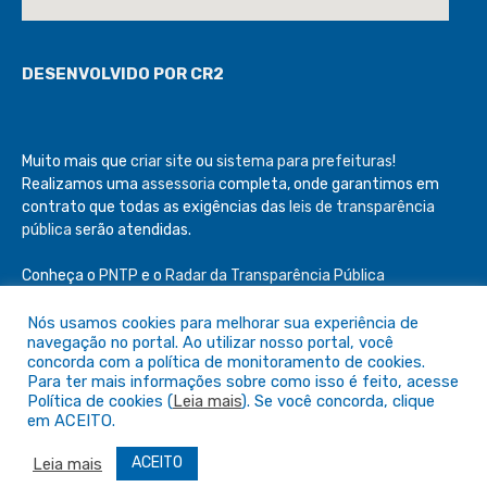
DESENVOLVIDO POR CR2
Muito mais que
criar site
ou
sistema para prefeituras
!
Realizamos uma
assessoria
completa, onde garantimos em
contrato que todas as exigências das
leis de transparência
pública
serão atendidas.
Conheça o
PNTP
e o
Radar da Transparência Pública
Nós usamos cookies para melhorar sua experiência de
navegação no portal. Ao utilizar nosso portal, você
concorda com a política de monitoramento de cookies.
Para ter mais informações sobre como isso é feito, acesse
Todos os direitos reservados a Câmara de São Félix do Araguaia
Política de cookies (
Leia mais
). Se você concorda, clique
em ACEITO.
Mapa do Site
Acessar Área Administrativa
ACEITO
Acessar o Webmail
Leia mais