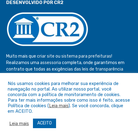
DESENVOLVIDO POR CR2
Muito mais que
criar site
ou
sistema para prefeituras
!
Realizamos uma
assessoria
completa, onde garantimos em
contrato que todas as exigências das
leis de transparência
pública
serão atendidas.
Nós usamos cookies para melhorar sua experiência de
Conheça o
PNTP
e o
Radar da Transparência Pública
navegação no portal. Ao utilizar nosso portal, você
concorda com a política de monitoramento de cookies.
Para ter mais informações sobre como isso é feito, acesse
Política de cookies (
Leia mais
). Se você concorda, clique
em ACEITO.
Todos os direitos reservados a Câmara de São Félix do Araguaia
ACEITO
Leia mais
Mapa do Site
Acessar Área Administrativa