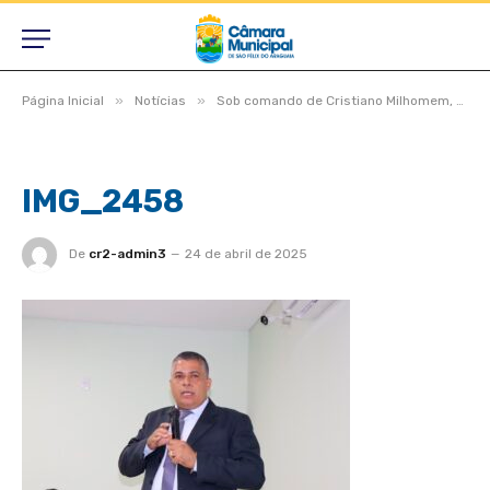
»
»
Página Inicial
Notícias
Sob comando de Cristiano Milhomem, Câmara de São Félix do Araguaia realiza Sessão Solene inaugural de 2025
IMG_2458
De
cr2-admin3
24 de abril de 2025