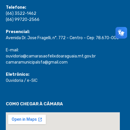
Telefone:
(66) 3522-1462
(66) 99720-2566
Presencial:
Avenida Dr. Jose Fragelli, n°. 772 – Centro – Cep: 78.670-000
E-mail:
ouvidoria@camarasaofelixdoaraguaia.mt.gov.br
camaramunicipalsfa@gmail.com
Eletrônico:
Ouvidoria
/
e-SIC
COMO CHEGAR À CÂMARA