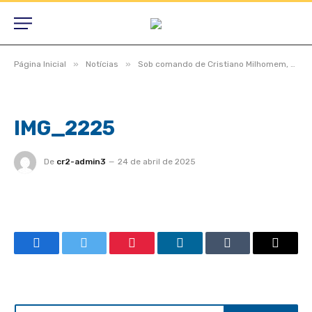
»
»
Página Inicial
Notícias
Sob comando de Cristiano Milhomem, Câmara de São Félix do Araguaia realiza Sessão Solene inaugural de 2025
IMG_2225
De
cr2-admin3
24 de abril de 2025
Facebook
Twitter
Pinterest
LinkedIn
Tumblr
Email