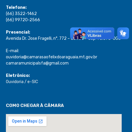
Telefone:
(66) 3522-1462
(66) 99720-2566
Presencial:
Avenida Dr. Jose Fragelli, n°. 772 – Centro – Cep: 78.670-000
E-mail:
ouvidoria@camarasaofelixdoaraguaia.mt.gov.br
camaramunicipalsfa@gmail.com
Eletrônico:
Ouvidoria
/
e-SIC
COMO CHEGAR À CÂMARA