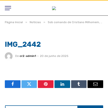
»
»
Página Inicial
Notícias
Sob comando de Cristiano Milhomem, Câmara de São Félix do Araguaia realiza Sessão Solene inaugural de 2025
IMG_2442
De
cr2-admin1
20 de junho de 2025
Facebook
Twitter
Pinterest
LinkedIn
Tumblr
Email