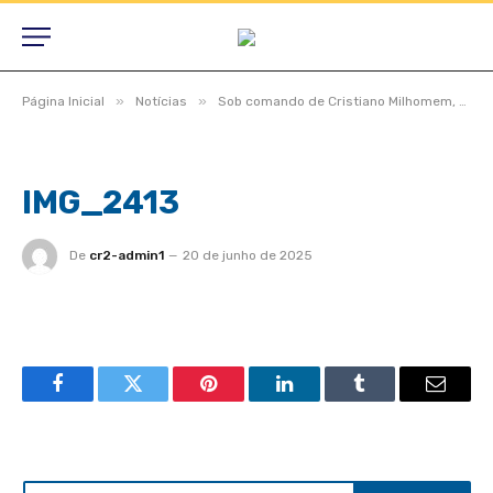
»
»
Página Inicial
Notícias
Sob comando de Cristiano Milhomem, Câmara de São Félix do Araguaia realiza Sessão Solene inaugural de 2025
IMG_2413
De
cr2-admin1
20 de junho de 2025
Facebook
Twitter
Pinterest
LinkedIn
Tumblr
Email