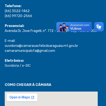
Telefone:
(66) 3522-1462
(66) 99720-2566
Presencial:
Avenida Dr. Jose Fragelli, n°. 772 – Centro – Cep: 78.670-000
E-mail:
ouvidoria@camarasaofelixdoaraguaia.mt.gov.br
camaramunicipalsfa@gmail.com
Eletrônico:
Ouvidoria
/
e-SIC
COMO CHEGAR À CÂMARA