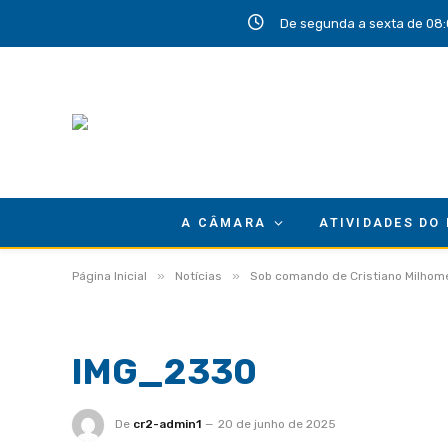
De segunda a sexta de 08:
A CÂMARA
ATIVIDADES DO
»
»
Página Inicial
Notícias
Sob comando de Cristiano Milhome
IMG_2330
De
cr2-admin1
20 de junho de 2025