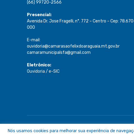
(66) 99720-2566
Presencial:
Avenida Dr. Jose Fragelli, n°. 772 – Centro – Cep: 78.670
000
E-mail:
ouvidoria@camarasaofelixdoaraguaia.mt.gov.br
camaramunicipalsfa@gmail.com
Eletrônico:
Ouvidoria
/
e-SIC
Todos os direitos reservados a Câmara de São Félix do A
Nós usamos cookies para melhorar sua experiência de navegação 