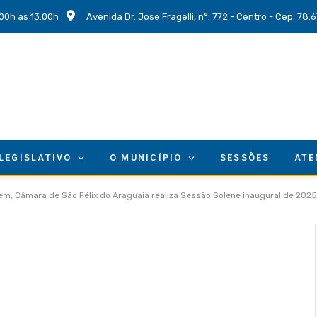
00h as 13:00h
Avenida Dr. Jose Fragelli, n°. 772 - Centro - Cep: 78
 LEGISLATIVO
O MUNICÍPIO
SESSÕES
ATE
m, Câmara de São Félix do Araguaia realiza Sessão Solene inaugural de 2025