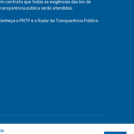
em contrato que todas as exigências das
leis de
transparência pública
serão atendidas.
Conheça o
PNTP
e o
Radar da Transparência Pública
e
Acessar Área Administrativa
Acessar o Webmail
 de