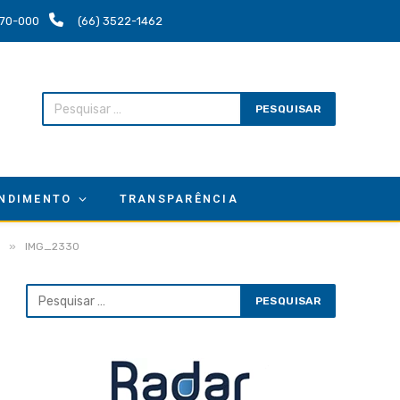
.670-000
(66) 3522-1462
NDIMENTO
TRANSPARÊNCIA
»
IMG_2330