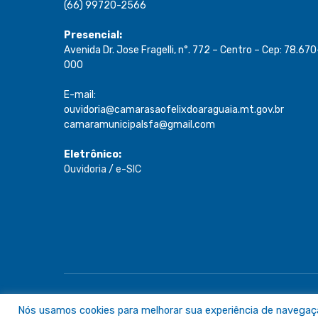
(66) 99720-2566
Presencial:
Avenida Dr. Jose Fragelli, n°. 772 – Centro – Cep: 78.670
000
E-mail:
ouvidoria@camarasaofelixdoaraguaia.mt.gov.br
camaramunicipalsfa@gmail.com
Eletrônico:
Ouvidoria
/
e-SIC
Todos os direitos reservados a Câmara de São Félix do A
Nós usamos cookies para melhorar sua experiência de navegação 