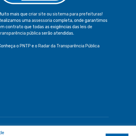
Muito mais que
criar site
ou
sistema para prefeituras
!
Realizamos uma
assessoria
completa, onde garantimos
em contrato que todas as exigências das
leis de
transparência pública
serão atendidas.
Conheça o
PNTP
e o
Radar da Transparência Pública
e
Acessar Área Administrativa
Acessar o Webmail
 de