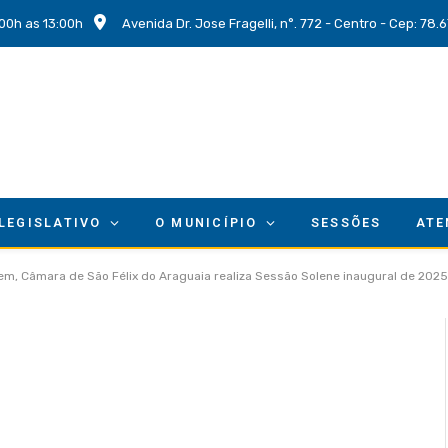
00h as 13:00h
Avenida Dr. Jose Fragelli, n°. 772 - Centro - Cep: 78
 LEGISLATIVO
O MUNICÍPIO
SESSÕES
ATE
m, Câmara de São Félix do Araguaia realiza Sessão Solene inaugural de 2025