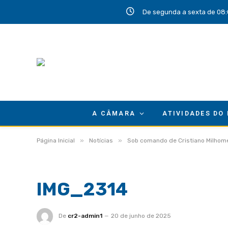
De segunda a sexta de 08:
A CÂMARA
ATIVIDADES DO
»
»
Página Inicial
Notícias
Sob comando de Cristiano Milhome
IMG_2314
De
cr2-admin1
20 de junho de 2025