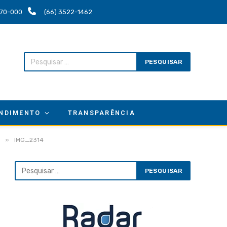
.670-000
(66) 3522-1462
NDIMENTO
TRANSPARÊNCIA
»
IMG_2314