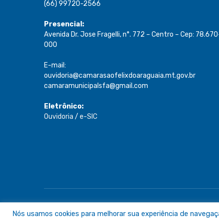
(66) 99720-2566
Presencial:
Avenida Dr. Jose Fragelli, n°. 772 – Centro – Cep: 78.670
000
E-mail:
ouvidoria@camarasaofelixdoaraguaia.mt.gov.br
camaramunicipalsfa@gmail.com
Eletrônico:
Ouvidoria
/
e-SIC
Todos os direitos reservados a Câmara de São Félix do A
Nós usamos cookies para melhorar sua experiência de navegação 