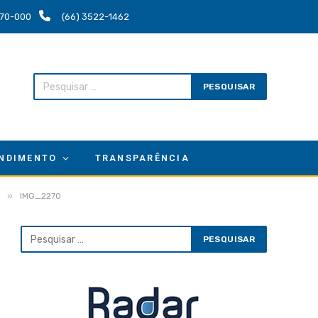
.670-000
(66) 3522-1462
NDIMENTO
TRANSPARÊNCIA
»
IMG_2270