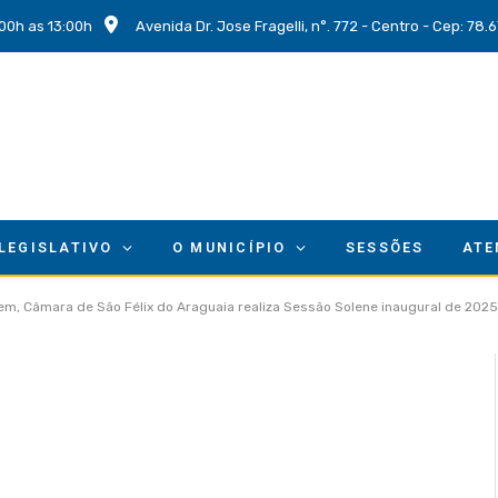
00h as 13:00h
Avenida Dr. Jose Fragelli, n°. 772 - Centro - Cep: 78
 LEGISLATIVO
O MUNICÍPIO
SESSÕES
ATE
m, Câmara de São Félix do Araguaia realiza Sessão Solene inaugural de 2025