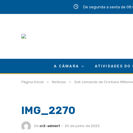
De segunda a sexta de 08:
A CÂMARA
ATIVIDADES DO
»
»
Página Inicial
Notícias
Sob comando de Cristiano Milhome
IMG_2270
De
cr2-admin1
20 de junho de 2025