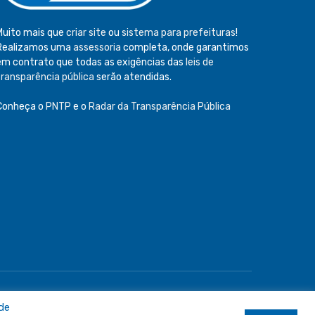
Muito mais que
criar site
ou
sistema para prefeituras
!
Realizamos uma
assessoria
completa, onde garantimos
em contrato que todas as exigências das
leis de
transparência pública
serão atendidas.
Conheça o
PNTP
e o
Radar da Transparência Pública
e
Acessar Área Administrativa
Acessar o Webmail
 de