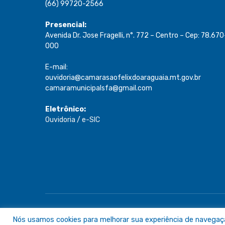
(66) 99720-2566
Presencial:
Avenida Dr. Jose Fragelli, n°. 772 – Centro – Cep: 78.670
000
E-mail:
ouvidoria@camarasaofelixdoaraguaia.mt.gov.br
camaramunicipalsfa@gmail.com
Eletrônico:
Ouvidoria
/
e-SIC
Todos os direitos reservados a Câmara de São Félix do A
Nós usamos cookies para melhorar sua experiência de navegação 