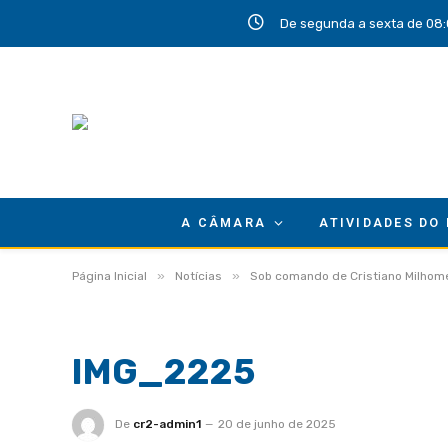
De segunda a sexta de 08:
A CÂMARA
ATIVIDADES DO
»
»
Página Inicial
Notícias
Sob comando de Cristiano Milhome
IMG_2225
De
cr2-admin1
20 de junho de 2025