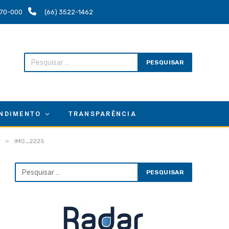
.670-000
(66) 3522-1462
NDIMENTO
TRANSPARÊNCIA
»
IMG_2225