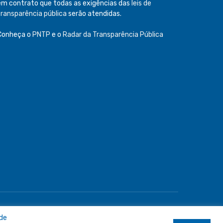
em contrato que todas as exigências das
leis de
transparência pública
serão atendidas.
Conheça o
PNTP
e o
Radar da Transparência Pública
e
Acessar Área Administrativa
Acessar o Webmail
 de