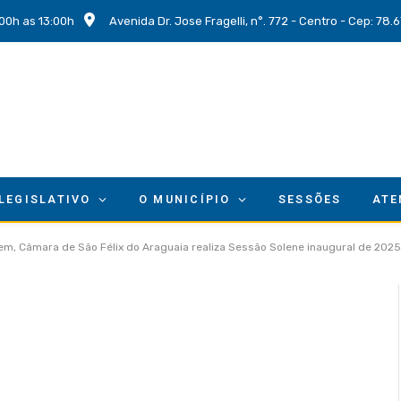
00h as 13:00h
Avenida Dr. Jose Fragelli, n°. 772 - Centro - Cep: 78
 LEGISLATIVO
O MUNICÍPIO
SESSÕES
ATE
m, Câmara de São Félix do Araguaia realiza Sessão Solene inaugural de 2025