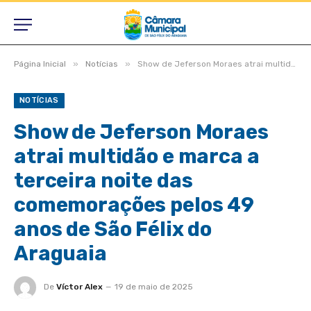
»
»
Página Inicial
Notícias
Show de Jeferson Moraes atrai multidão e marca a terceira noite das comemorações pelos 49 anos de São Félix do Araguaia
NOTÍCIAS
Show de Jeferson Moraes
atrai multidão e marca a
terceira noite das
comemorações pelos 49
anos de São Félix do
Araguaia
De
Víctor Alex
19 de maio de 2025