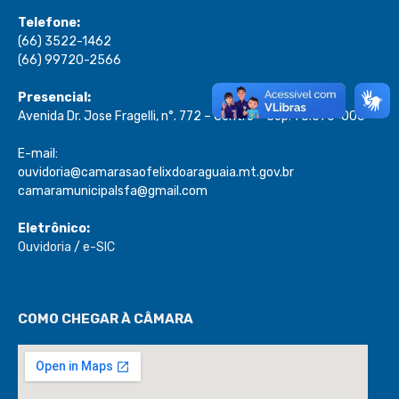
Telefone:
(66) 3522-1462
(66) 99720-2566
Presencial:
Avenida Dr. Jose Fragelli, n°. 772 – Centro – Cep: 78.670-000
E-mail:
ouvidoria@camarasaofelixdoaraguaia.mt.gov.br
camaramunicipalsfa@gmail.com
Eletrônico:
Ouvidoria
/
e-SIC
COMO CHEGAR À CÂMARA