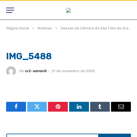
»
»
Página Inicial
Notícias
Sessão da Câmara de São Félix do Araguaia é presidida pela vereadora Cida Brandão e aprova prorrogação do Plano Municipal de Educação
IMG_5488
De
cr2-admin8
21 de novembro de 2025
Facebook
Twitter
Pinterest
LinkedIn
Tumblr
Email