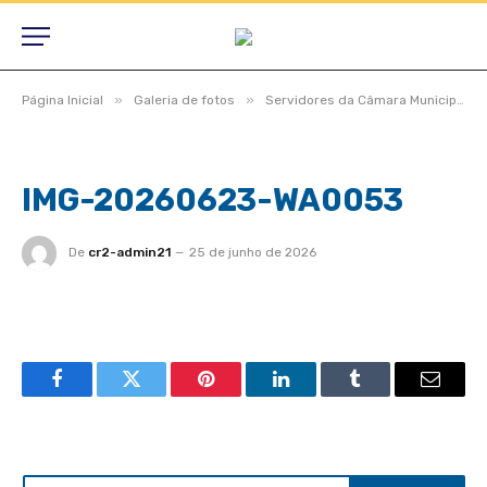
»
»
Página Inicial
Galeria de fotos
Servidores da Câmara Municipal de São Félix do Araguaia com a administração do presidente Cristiano Milhomem gestão Biênio.2025/2026, participam do Projeto Articulação Propositiva – Visitas Técnicas
IMG-20260623-WA0053
De
cr2-admin21
25 de junho de 2026
Facebook
Twitter
Pinterest
LinkedIn
Tumblr
Email