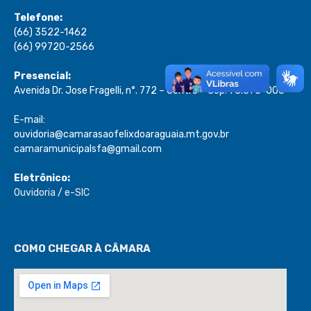
Telefone:
(66) 3522-1462
(66) 99720-2566
Presencial:
Avenida Dr. Jose Fragelli, n°. 772 – Centro – Cep: 78.670-000
E-mail:
ouvidoria@camarasaofelixdoaraguaia.mt.gov.br
camaramunicipalsfa@gmail.com
Eletrônico:
Ouvidoria
/
e-SIC
COMO CHEGAR À CÂMARA