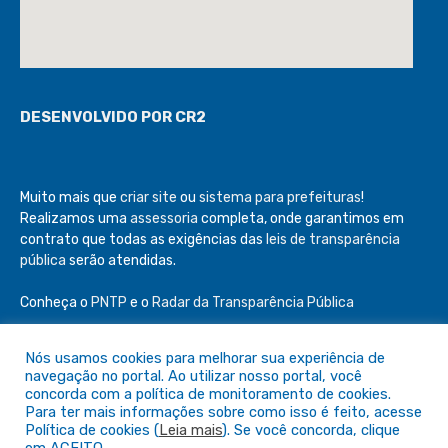
DESENVOLVIDO POR CR2
Muito mais que
criar site
ou
sistema para prefeituras
!
Realizamos uma
assessoria
completa, onde garantimos em
contrato que todas as exigências das
leis de transparência
pública
serão atendidas.
Conheça o
PNTP
e o
Radar da Transparência Pública
Todos os direitos reservados a Câmara de São Félix do Araguaia
Nós usamos cookies para melhorar sua experiência de
navegação no portal. Ao utilizar nosso portal, você
Mapa do Site
Acessar Área Administrativa
concorda com a política de monitoramento de cookies.
Para ter mais informações sobre como isso é feito, acesse
Acessar o Webmail
Política de cookies (
Leia mais
). Se você concorda, clique