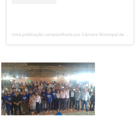
Uma publicação compartilhada por Câmara Municipal de São Félix do Araguaia (@camarasaofelixdoaraguaia)