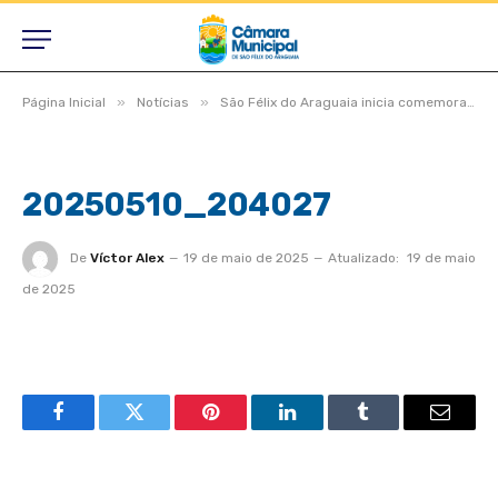
»
»
Página Inicial
Notícias
São Félix do Araguaia inicia comemorações dos 49 anos com celebração do Dia do Evangélico
20250510_204027
De
Víctor Alex
19 de maio de 2025
Atualizado:
19 de maio
de 2025
Facebook
Twitter
Pinterest
LinkedIn
Tumblr
Email