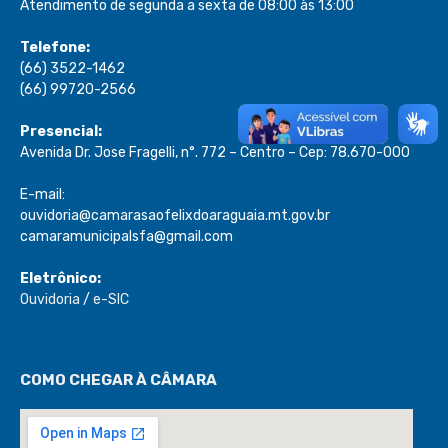
Atendimento de segunda a sexta de 08:00 às 13:00
Telefone:
(66) 3522-1462
(66) 99720-2566
Presencial:
Avenida Dr. Jose Fragelli, n°. 772 – Centro – Cep: 78.670-000
E-mail:
ouvidoria@camarasaofelixdoaraguaia.mt.gov.br
camaramunicipalsfa@gmail.com
Eletrônico:
Ouvidoria
/
e-SIC
COMO CHEGAR À CÂMARA