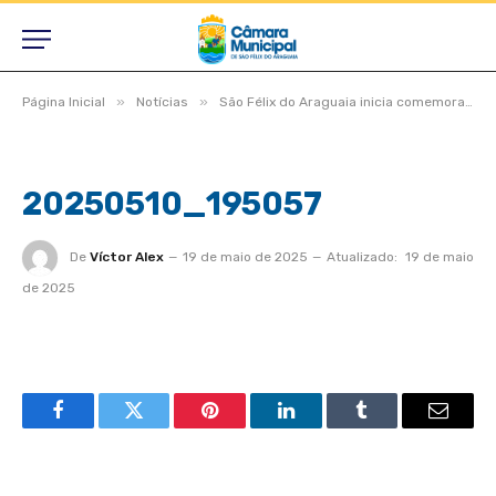
»
»
Página Inicial
Notícias
São Félix do Araguaia inicia comemorações dos 49 anos com celebração do Dia do Evangélico
20250510_195057
De
Víctor Alex
19 de maio de 2025
Atualizado:
19 de maio
de 2025
Facebook
Twitter
Pinterest
LinkedIn
Tumblr
Email