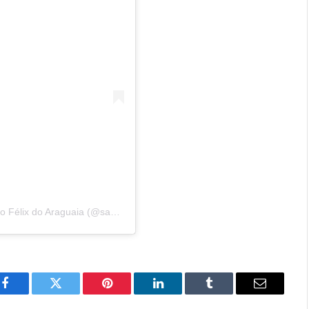
Uma publicação compartilhada por Prefeitura de São Félix do Araguaia (@saofelixdoaraguaia)
Facebook
Twitter
Pinterest
LinkedIn
Tumblr
Email