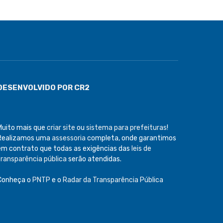
DESENVOLVIDO POR CR2
Muito mais que
criar site
ou
sistema para prefeituras
!
Realizamos uma
assessoria
completa, onde garantimos
em contrato que todas as exigências das
leis de
transparência pública
serão atendidas.
Conheça o
PNTP
e o
Radar da Transparência Pública