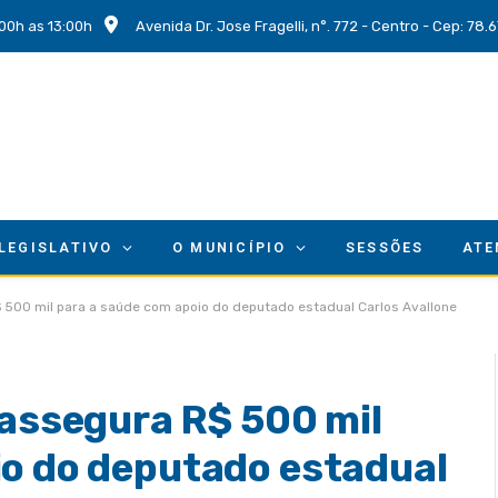
00h as 13:00h
Avenida Dr. Jose Fragelli, n°. 772 - Centro - Cep: 78
 LEGISLATIVO
O MUNICÍPIO
SESSÕES
ATE
$ 500 mil para a saúde com apoio do deputado estadual Carlos Avallone
 assegura R$ 500 mil
io do deputado estadual