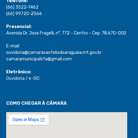
Telefone:
(66) 3522-1462
(66) 99720-2566
Presencial:
Avenida Dr. Jose Fragelli, n°. 772 – Centro – Cep: 78.670-000
E-mail:
ouvidoria@camarasaofelixdoaraguaia.mt.gov.br
camaramunicipalsfa@gmail.com
Eletrônico:
Ouvidoria
/
e-SIC
COMO CHEGAR À CÂMARA