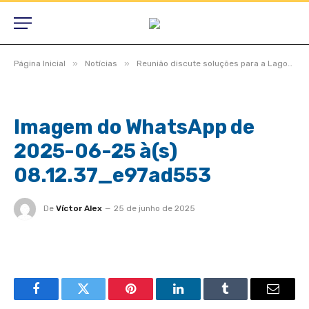
»
»
Página Inicial
Notícias
Reunião discute soluções para a Lagoa do Aterro
Imagem do WhatsApp de
2025-06-25 à(s)
08.12.37_e97ad553
De
Víctor Alex
25 de junho de 2025
Facebook
Twitter
Pinterest
LinkedIn
Tumblr
Email