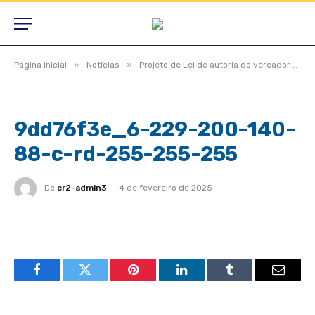
»
»
Página Inicial
Notícias
Projeto de Lei de autoria do vereador Antonio Miranda que autoriza o poder executivo permitir o uso do Estádio Municipal pela Escolinha de Futebol Brazfut é aprovado por unanimidade
9dd76f3e_6-229-200-140-
88-c-rd-255-255-255
De
cr2-admin3
4 de fevereiro de 2025
Facebook
Twitter
Pinterest
LinkedIn
Tumblr
Email