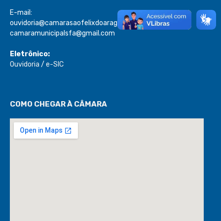
E-mail:
ouvidoria@camarasaofelixdoaraguaia.mt.gov.br
camaramunicipalsfa@gmail.com
Eletrônico:
Ouvidoria
/
e-SIC
COMO CHEGAR À CÂMARA