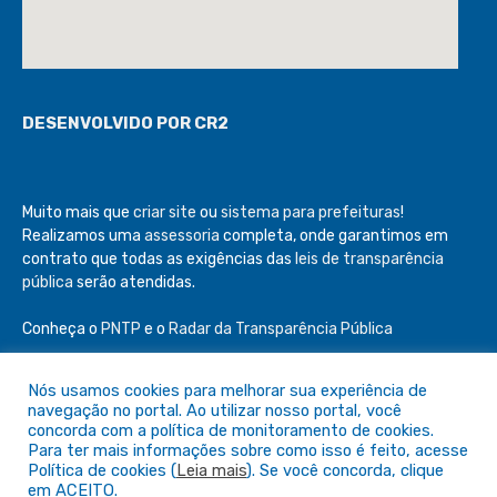
DESENVOLVIDO POR CR2
Muito mais que
criar site
ou
sistema para prefeituras
!
Realizamos uma
assessoria
completa, onde garantimos em
contrato que todas as exigências das
leis de transparência
pública
serão atendidas.
Conheça o
PNTP
e o
Radar da Transparência Pública
Nós usamos cookies para melhorar sua experiência de
navegação no portal. Ao utilizar nosso portal, você
concorda com a política de monitoramento de cookies.
Todos os direitos reservados a Câmara de São Félix do Araguaia
Para ter mais informações sobre como isso é feito, acesse
Política de cookies (
Leia mais
). Se você concorda, clique
em ACEITO.