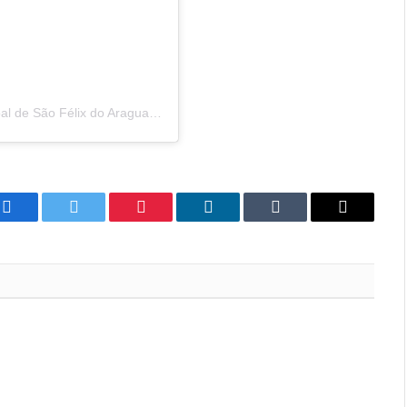
Uma publicação compartilhada por Câmara Municipal de São Félix do Araguaia (@camarasaofelixdoaraguaia)
Facebook
Twitter
Pinterest
LinkedIn
Tumblr
Email