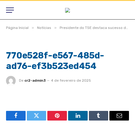
»
»
Página Inicial
Notícias
Presidente do TSE destaca sucesso das eleições e aprimoramento do processo eleitoral
770e528f-e567-485d-
ad76-ef3b523ed454
De
cr2-admin3
4 de fevereiro de 2025
Facebook
Twitter
Pinterest
LinkedIn
Tumblr
Email