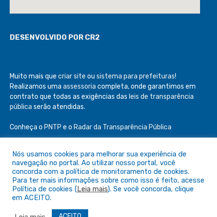
DESENVOLVIDO POR CR2
Muito mais que
criar site
ou
sistema para prefeituras
!
Realizamos uma
assessoria
completa, onde garantimos em
contrato que todas as exigências das
leis de transparência
pública
serão atendidas.
Conheça o
PNTP
e o
Radar da Transparência Pública
Nós usamos cookies para melhorar sua experiência de
navegação no portal. Ao utilizar nosso portal, você
concorda com a política de monitoramento de cookies.
Todos os direitos reservados a Câmara de São Félix do Araguaia
Para ter mais informações sobre como isso é feito, acesse
Política de cookies (
Leia mais
). Se você concorda, clique
em ACEITO.
Mapa do Site
Acessar Área Administrativa
Acessar o Webmail
ACEITO
Leia mais