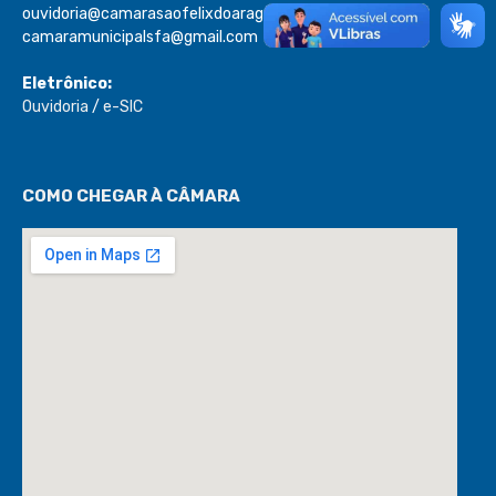
ouvidoria@camarasaofelixdoaraguaia.mt.gov.br
camaramunicipalsfa@gmail.com
Eletrônico:
Ouvidoria
/
e-SIC
COMO CHEGAR À CÂMARA