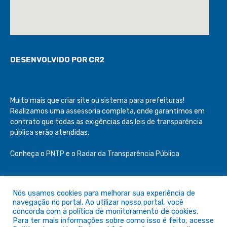
DESENVOLVIDO POR CR2
Muito mais que
criar site
ou
sistema para prefeituras
!
Realizamos uma
assessoria
completa, onde garantimos em
contrato que todas as exigências das
leis de transparência
pública
serão atendidas.
Conheça o
PNTP
e o
Radar da Transparência Pública
Nós usamos cookies para melhorar sua experiência de
navegação no portal. Ao utilizar nosso portal, você
Todos os direitos reservados a Câmara de São Félix do Araguaia
concorda com a política de monitoramento de cookies.
Para ter mais informações sobre como isso é feito, acesse