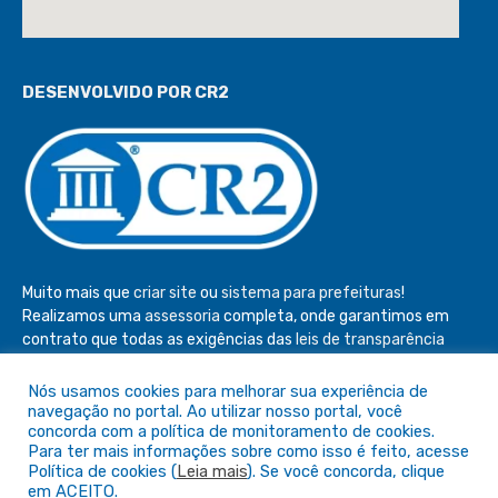
DESENVOLVIDO POR CR2
Muito mais que
criar site
ou
sistema para prefeituras
!
Realizamos uma
assessoria
completa, onde garantimos em
contrato que todas as exigências das
leis de transparência
pública
serão atendidas.
Nós usamos cookies para melhorar sua experiência de
Conheça o
PNTP
e o
Radar da Transparência Pública
navegação no portal. Ao utilizar nosso portal, você
concorda com a política de monitoramento de cookies.
Para ter mais informações sobre como isso é feito, acesse
Política de cookies (
Leia mais
). Se você concorda, clique
em ACEITO.