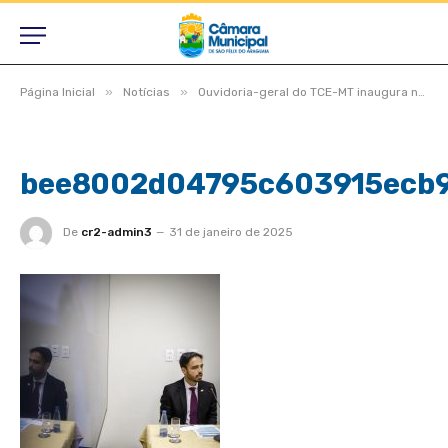
»
»
Página Inicial
Notícias
Ouvidoria-geral do TCE-MT inaugura novo espaço e realiza Ouvidoria Day
bee8002d04795c603915ecb
De
cr2-admin3
31 de janeiro de 2025