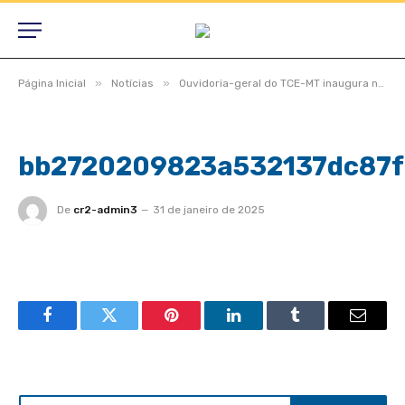
»
»
Página Inicial
Notícias
Ouvidoria-geral do TCE-MT inaugura novo espaço e realiza Ouvidoria Day
bb2720209823a532137dc87f
De
cr2-admin3
31 de janeiro de 2025
Facebook
Twitter
Pinterest
LinkedIn
Tumblr
Email