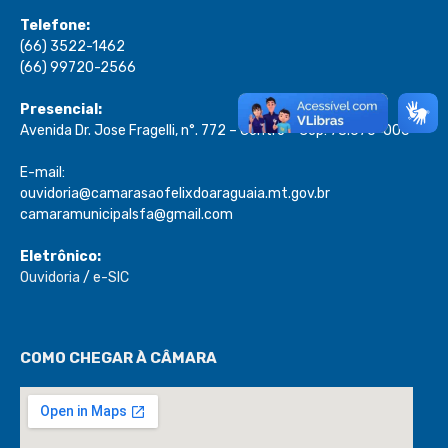
Telefone:
(66) 3522-1462
(66) 99720-2566
Presencial:
Avenida Dr. Jose Fragelli, n°. 772 – Centro – Cep: 78.670-000
E-mail:
ouvidoria@camarasaofelixdoaraguaia.mt.gov.br
camaramunicipalsfa@gmail.com
Eletrônico:
Ouvidoria
/
e-SIC
COMO CHEGAR À CÂMARA