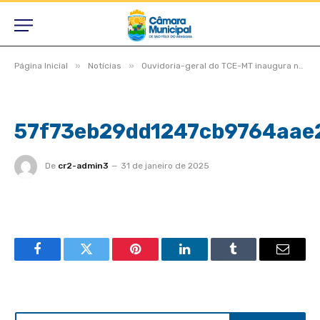
»
»
Página Inicial
Notícias
Ouvidoria-geral do TCE-MT inaugura novo espaço e realiza Ouvidoria Day
57f73eb29dd1247cb9764aae
De
cr2-admin3
31 de janeiro de 2025
Facebook
Twitter
Pinterest
LinkedIn
Tumblr
Email