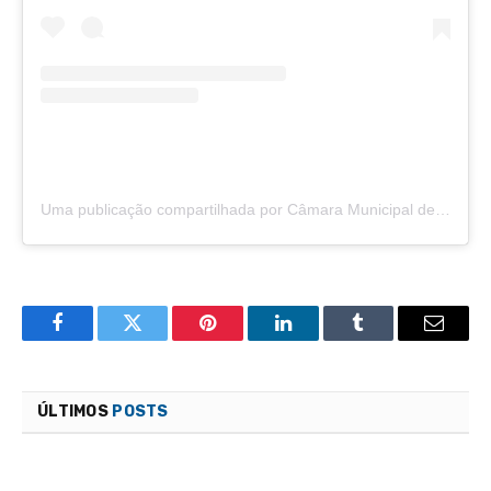
Uma publicação compartilhada por Câmara Municipal de São Félix do Araguaia (@camarasaofelixdoaraguaia)
Facebook
Twitter
Pinterest
LinkedIn
Tumblr
Email
ÚLTIMOS
POSTS