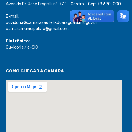
Avenida Dr. Jose Fragelli, n°. 772 – Centro – Cep: 78.670-000
E-mail:
ouvidoria@camarasaofelixdoaraguaia.mt.gov.br
camaramunicipalsfa@gmail.com
Eletrônico:
Ouvidoria
/
e-SIC
COMO CHEGAR À CÂMARA