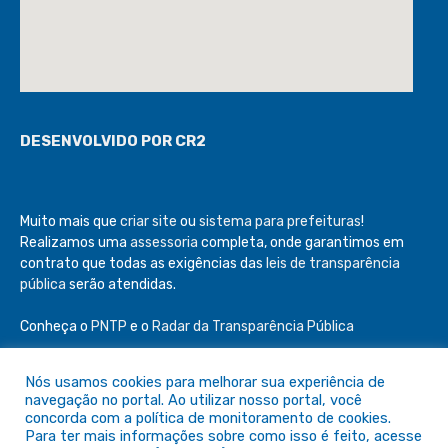
DESENVOLVIDO POR CR2
Muito mais que
criar site
ou
sistema para prefeituras
!
Realizamos uma
assessoria
completa, onde garantimos em
contrato que todas as exigências das
leis de transparência
pública
serão atendidas.
Conheça o
PNTP
e o
Radar da Transparência Pública
Nós usamos cookies para melhorar sua experiência de
navegação no portal. Ao utilizar nosso portal, você
concorda com a política de monitoramento de cookies.
Todos os direitos reservados a Câmara de São Félix do Araguaia
Para ter mais informações sobre como isso é feito, acesse