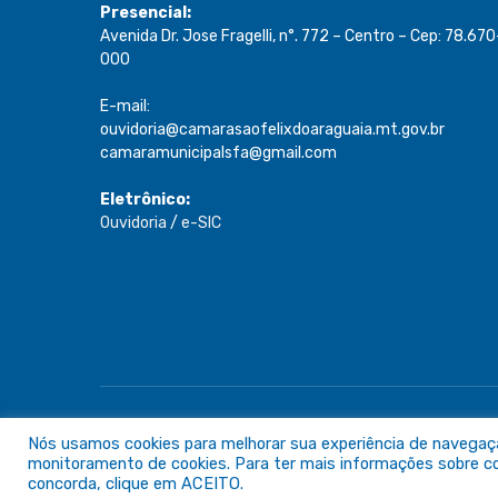
Presencial:
Avenida Dr. Jose Fragelli, n°. 772 – Centro – Cep: 78.670
000
E-mail:
ouvidoria@camarasaofelixdoaraguaia.mt.gov.br
camaramunicipalsfa@gmail.com
Eletrônico:
Ouvidoria
/
e-SIC
Todos os direitos reservados a Câmara de São Félix do A
Nós usamos cookies para melhorar sua experiência de navegação 
monitoramento de cookies. Para ter mais informações sobre com
concorda, clique em ACEITO.