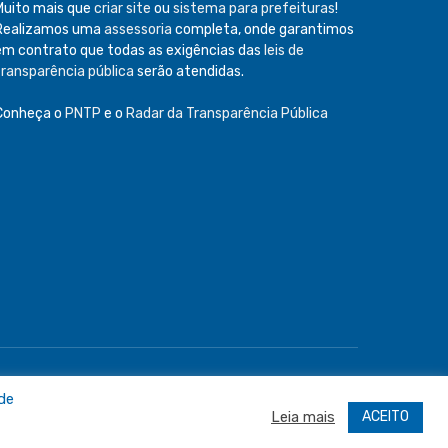
Muito mais que
criar site
ou
sistema para prefeituras
!
Realizamos uma
assessoria
completa, onde garantimos
em contrato que todas as exigências das
leis de
transparência pública
serão atendidas.
Conheça o
PNTP
e o
Radar da Transparência Pública
e
Acessar Área Administrativa
Acessar o Webmail
 de
ACEITO
Leia mais