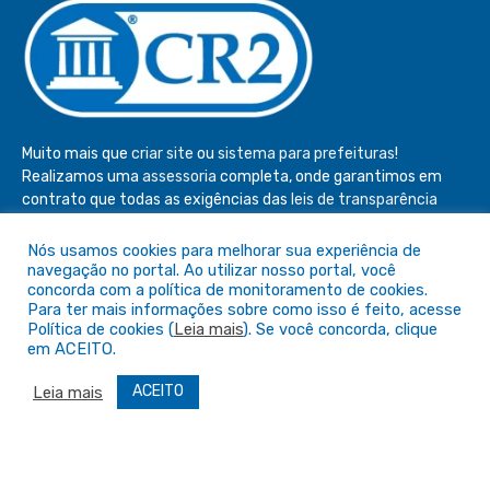
Muito mais que
criar site
ou
sistema para prefeituras
!
Realizamos uma
assessoria
completa, onde garantimos em
contrato que todas as exigências das
leis de transparência
pública
serão atendidas.
Nós usamos cookies para melhorar sua experiência de
Conheça o
PNTP
e o
Radar da Transparência Pública
navegação no portal. Ao utilizar nosso portal, você
concorda com a política de monitoramento de cookies.
Para ter mais informações sobre como isso é feito, acesse
Política de cookies (
Leia mais
). Se você concorda, clique
em ACEITO.
Todos os direitos reservados a Câmara de São Félix do Araguaia
ACEITO
Leia mais
Mapa do Site
Acessar Área Administrativa
Acessar o Webmail